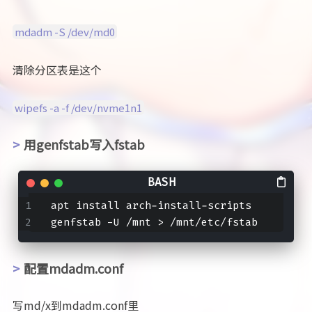
mdadm -S /dev/md0
清除分区表是这个
wipefs -a -f /dev/nvme1n1
用genfstab写入fstab
apt install arch-install-scripts
genfstab -U /mnt > /mnt/etc/fstab
配置mdadm.conf
写md/x到mdadm.conf里