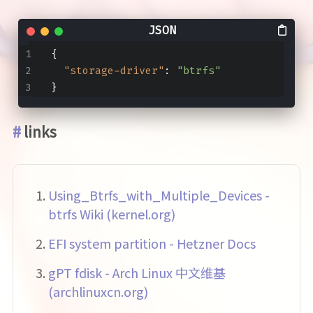
{
"storage-driver"
:
"btrfs"
}
links
Using_Btrfs_with_Multiple_Devices -
btrfs Wiki (kernel.org)
EFI system partition - Hetzner Docs
gPT fdisk - Arch Linux 中文维基
(archlinuxcn.org)