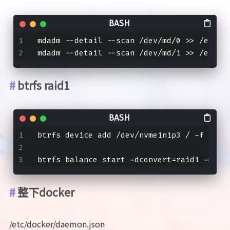
mdadm --detail --scan /dev/md/0 >> /etc/m
mdadm --detail --scan /dev/md/1 >> /etc/m
btrfs raid1
btrfs device add /dev/nvme1n1p3 / -f
btrfs balance start -dconvert=raid1 -mcon
整下docker
/etc/docker/daemon.json