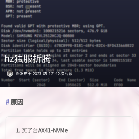
登录
首页
分类
hz独服折腾
发癫
sites
終
发布于 2023-05-12
142 次阅读
图床
关于
瞎折腾
批哩收藏
原因
批哩追番
misskey
买了台
AX41-NVMe