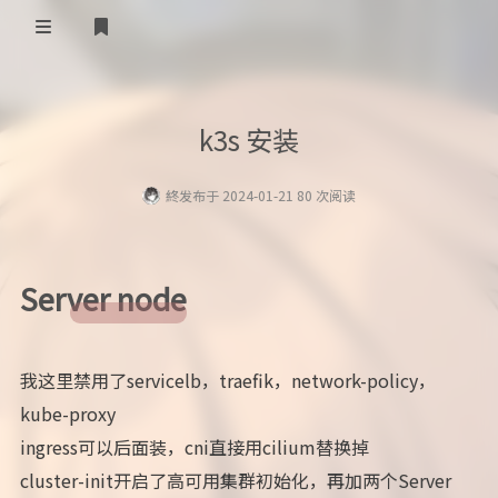
登录
首页
k3s 安装
分类
終
发布于 2024-01-21 80 次阅读
发癫
sites
图床
关于
瞎折腾
Server node
批哩收藏
我这里禁用了servicelb，traefik，network-policy，
批哩追番
kube-proxy
misskey
ingress可以后面装，cni直接用cilium替换掉
cluster-init开启了高可用集群初始化，再加两个Server