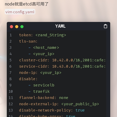
node就是etcd高可用了
vim config.yaml
token:
<rand_String>
tls-san:
-
<host_name>
-
<your_ip>
cluster-cidr:
10.42
.0
.0
/16,2001:cafe:42:0
service-cidr:
10.43
.0
.0
/16,2001:cafe:42:1
node-ip:
<your_ip>
disable:
-
servicelb
-
traefik
flannel-backend:
none
node-external-ip:
<your_public_ip>
disable-network-policy:
true
disable-kube-proxy:
true