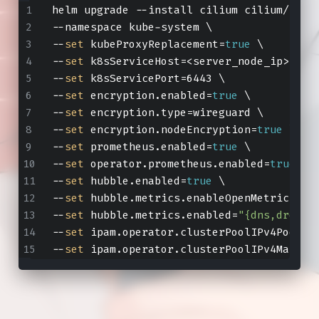
helm upgrade --install cilium cilium/cili
--namespace kube-system \
--
set
 kubeProxyReplacement=
true
 \
--
set
 k8sServiceHost=<server_node_ip> \
--
set
 k8sServicePort=6443 \
--
set
 encryption.enabled=
true
 \
--
set
 encryption.type=wireguard \
--
set
 encryption.nodeEncryption=
true
 \
--
set
 prometheus.enabled=
true
 \
--
set
 operator.prometheus.enabled=
true
 \
--
set
 hubble.enabled=
true
 \
--
set
 hubble.metrics.enableOpenMetrics=
tr
--
set
 hubble.metrics.enabled=
"{dns,drop,t
--
set
 ipam.operator.clusterPoolIPv4PodCID
--
set
 ipam.operator.clusterPoolIPv4MaskSi