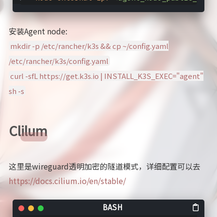
安装Agent node:
mkdir -p /etc/rancher/k3s && cp ~/config.yaml
/etc/rancher/k3s/config.yaml
curl -sfL https://get.k3s.io | INSTALL_K3S_EXEC="agent"
sh -s
Clilum
这里是wireguard透明加密的隧道模式，详细配置可以去
https://docs.cilium.io/en/stable/