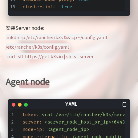
cluster-init:
true
安装Server node:
mkdir -p /etc/rancher/k3s && cp ~/config.yaml
/etc/rancher/k3s/config.yaml
curl -sfL https://get.k3s.io | sh -s - server
Agent node
token:
<cat
/var/lib/rancher/k3s/server/t
server:
<server_node_host_or_ip>:6443
node-ip:
<agent_node_ip>
node-external-ip:
<agent_node_public_ip>